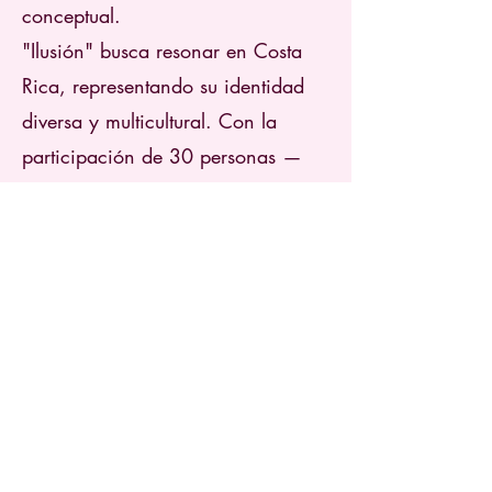
conceptual.
"Ilusión" busca resonar en Costa
Rica, representando su identidad
diversa y multicultural. Con la
participación de 30 personas —
hombres y mujeres, jóvenes y
mayores, de diversas profesiones y
orígenes, incluyendo artistas de
renombre y personas de Colombia,
Venezuela, Nicaragua, España,
China y Cuba—, la obra transmite
un mensaje inocente pero a la vez
poderoso, encarnado por una niña
que mira directamente a los ojos